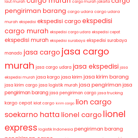
cargo murah
cargo
laut murah
cargo murah jakarta
pengiriman barang
cargo udara
cargo udara
ekspedisi
ekspedisi cargo
murah
ekspedisi
cargo murah
ekspedisi cargo udara
ekspedisi cepat
ekspedisi murah
ekspedisi surabaya
ekspedisi surabaya
jasa cargo
jasa cargo
manado
murah
jasa ekspedisi
jasa cargo udara
jasa
jasa kirim barang
jasa kirim
jasa kargo
ekspedisi murah
jasa pengiriman
jasa
jasa kirim cargo
jasa logistik murah
pengiriman barang
jasa pengiriman cargo
jasa trucking
lion cargo
kargo cepat
kilat cargo
kirim cargo
lionel
soekarno hatta
lionel cargo
express
pengiriman barang
logistik Indonesia