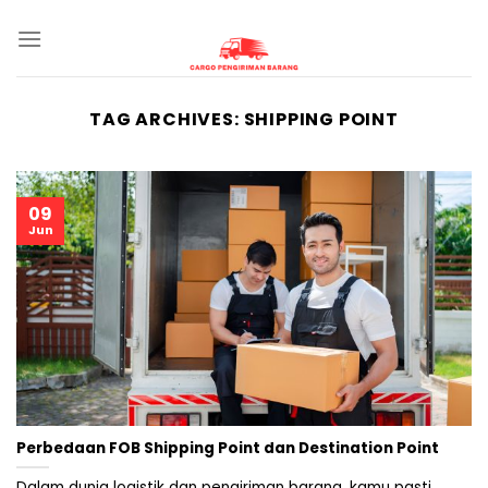
Skip
to
content
TAG ARCHIVES:
SHIPPING POINT
09
Jun
Perbedaan FOB Shipping Point dan Destination Point
Dalam dunia logistik dan pengiriman barang, kamu pasti