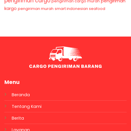
pengiriman cargo
pengiriman
pengiriman cargo murah
kargo
pengiriman murah
smart indonesian seafood
Menu
Beranda
Tentang Kami
Berita
Layanan