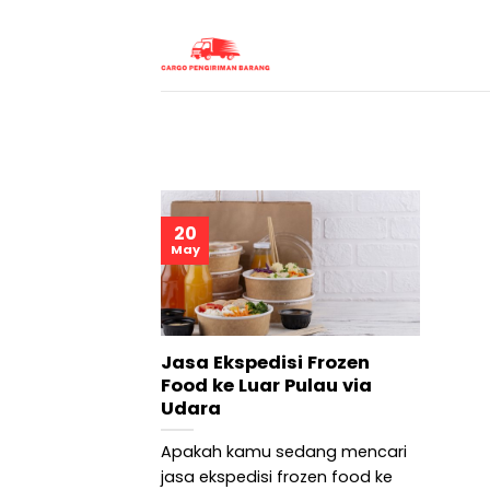
Skip
to
content
20
May
Jasa Ekspedisi Frozen
Food ke Luar Pulau via
Udara
Apakah kamu sedang mencari
jasa ekspedisi frozen food ke