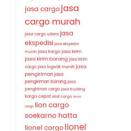
jasa
jasa cargo
cargo murah
jasa
jasa cargo udara
ekspedisi
jasa ekspedisi
jasa kirim
jasa kargo
murah
jasa kirim barang
jasa kirim
jasa
cargo
jasa logistik murah
pengiriman
jasa
pengiriman barang
jasa
pengiriman cargo
jasa trucking
kargo cepat
kilat cargo
kirim
lion cargo
cargo
soekarno hatta
lionel
lionel cargo