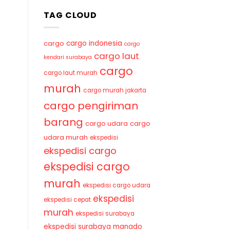
TAG CLOUD
cargo indonesia
cargo
cargo
cargo laut
kendari surabaya
cargo
cargo laut murah
murah
cargo murah jakarta
cargo pengiriman
barang
cargo udara
cargo
udara murah
ekspedisi
ekspedisi cargo
ekspedisi cargo
murah
ekspedisi cargo udara
ekspedisi
ekspedisi cepat
murah
ekspedisi surabaya
ekspedisi surabaya manado