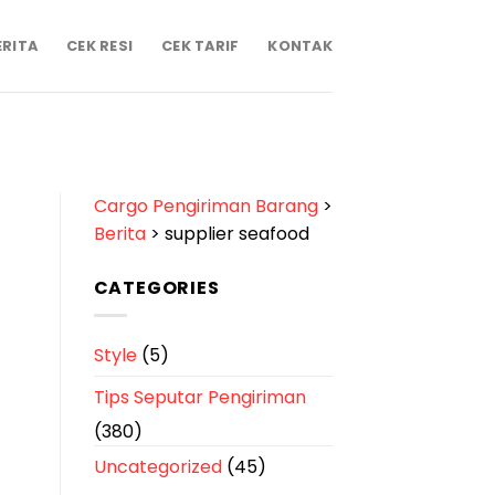
ERITA
CEK RESI
CEK TARIF
KONTAK
Cargo Pengiriman Barang
>
Berita
>
supplier seafood
CATEGORIES
Style
(5)
Tips Seputar Pengiriman
(380)
Uncategorized
(45)