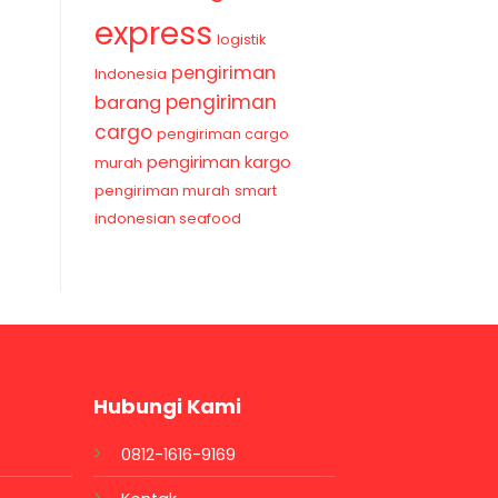
express
logistik
pengiriman
Indonesia
pengiriman
barang
cargo
pengiriman cargo
pengiriman kargo
murah
pengiriman murah
smart
indonesian seafood
Hubungi Kami
0812-1616-9169