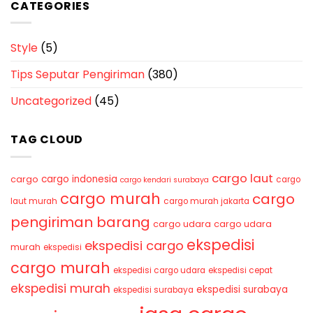
CATEGORIES
Style
(5)
Tips Seputar Pengiriman
(380)
Uncategorized
(45)
TAG CLOUD
cargo laut
cargo indonesia
cargo
cargo
cargo kendari surabaya
cargo murah
cargo
laut murah
cargo murah jakarta
pengiriman barang
cargo udara
cargo udara
ekspedisi
ekspedisi cargo
murah
ekspedisi
cargo murah
ekspedisi cargo udara
ekspedisi cepat
ekspedisi murah
ekspedisi surabaya
ekspedisi surabaya