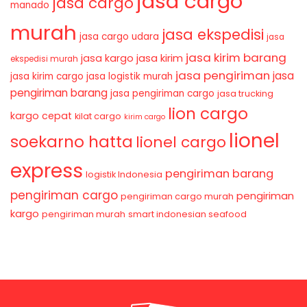
jasa cargo
jasa cargo
manado
murah
jasa ekspedisi
jasa cargo udara
jasa
jasa kirim barang
jasa kirim
jasa kargo
ekspedisi murah
jasa pengiriman
jasa
jasa kirim cargo
jasa logistik murah
pengiriman barang
jasa pengiriman cargo
jasa trucking
lion cargo
kargo cepat
kilat cargo
kirim cargo
lionel
soekarno hatta
lionel cargo
express
pengiriman barang
logistik Indonesia
pengiriman cargo
pengiriman
pengiriman cargo murah
kargo
pengiriman murah
smart indonesian seafood