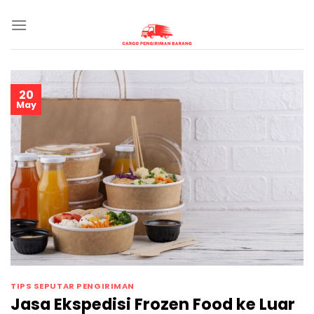
Skip
to
content
20
May
TIPS SEPUTAR PENGIRIMAN
Jasa Ekspedisi Frozen Food ke Luar