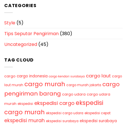
CATEGORIES
Style
(5)
Tips Seputar Pengiriman
(380)
Uncategorized
(45)
TAG CLOUD
cargo laut
cargo indonesia
cargo
cargo
cargo kendari surabaya
cargo murah
cargo
laut murah
cargo murah jakarta
pengiriman barang
cargo udara
cargo udara
ekspedisi
ekspedisi cargo
murah
ekspedisi
cargo murah
ekspedisi cargo udara
ekspedisi cepat
ekspedisi murah
ekspedisi surabaya
ekspedisi surabaya