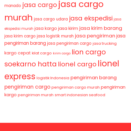
jasa cargo
jasa cargo
manado
murah
jasa ekspedisi
jasa cargo udara
jasa
jasa kirim barang
jasa kirim
jasa kargo
ekspedisi murah
jasa pengiriman
jasa
jasa kirim cargo
jasa logistik murah
pengiriman barang
jasa pengiriman cargo
jasa trucking
lion cargo
kargo cepat
kilat cargo
kirim cargo
lionel
soekarno hatta
lionel cargo
express
pengiriman barang
logistik Indonesia
pengiriman cargo
pengiriman
pengiriman cargo murah
kargo
pengiriman murah
smart indonesian seafood