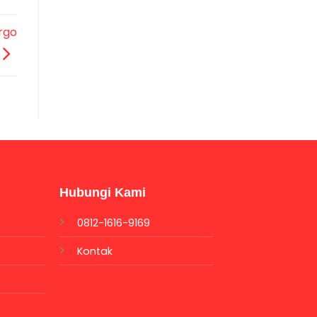
rgo
Hubungi Kami
0812-1616-9169
Kontak