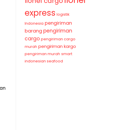
lionel
lionel cargo
express
logistik
pengiriman
Indonesia
pengiriman
barang
cargo
pengiriman cargo
pengiriman kargo
murah
pengiriman murah
smart
indonesian seafood
nan