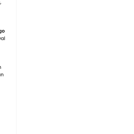
,
go
wal
n
an