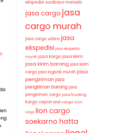
ekspedisi surabaya manado
jasa
jasa cargo
cargo murah
jasa
jasa cargo udara
ekspedisi
jasa ekspedisi
o
jasa kirim
jasa kargo
murah
jasa kirim barang
jasa kirim
jasa
cargo
jasa logistik murah
pengiriman
jasa
pengiriman barang
jasa
ada
pengiriman cargo
jasa trucking
kargo cepat
kilat cargo
kirim
lion cargo
ien
cargo
ong
soekarno hatta
.