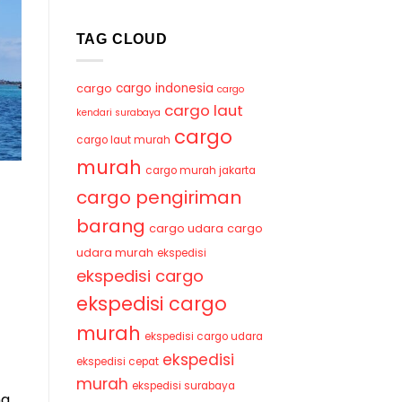
TAG CLOUD
cargo indonesia
cargo
cargo
cargo laut
kendari surabaya
cargo
cargo laut murah
murah
cargo murah jakarta
cargo pengiriman
barang
cargo udara
cargo
udara murah
ekspedisi
ekspedisi cargo
ekspedisi cargo
murah
ekspedisi cargo udara
ekspedisi
ekspedisi cepat
murah
ekspedisi surabaya
ng