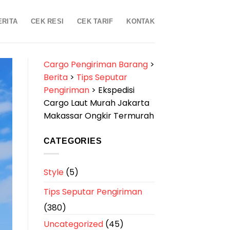
ERITA
CEK RESI
CEK TARIF
KONTAK
Cargo Pengiriman Barang
>
Berita
>
Tips Seputar
Pengiriman
>
Ekspedisi
Cargo Laut Murah Jakarta
Makassar Ongkir Termurah
CATEGORIES
Style
(5)
Tips Seputar Pengiriman
(380)
Uncategorized
(45)