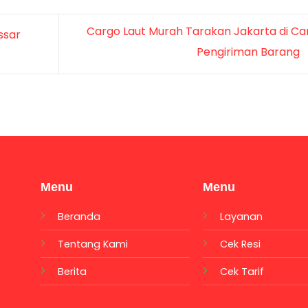
Cargo Laut Murah Tarakan Jakarta di Ca
ssar
Pengiriman Barang
Menu
Menu
Beranda
Layanan
Tentang Kami
Cek Resi
Berita
Cek Tarif