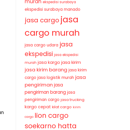
murah
ekspedisi surabaya
ekspedisi surabaya manado
jasa
jasa cargo
cargo murah
jasa
jasa cargo udara
ekspedisi
jasa ekspedisi
jasa kirim
jasa kargo
murah
jasa kirim barang
jasa kirim
jasa
cargo
jasa logistik murah
pengiriman
jasa
pengiriman barang
jasa
pengiriman cargo
jasa trucking
kargo cepat
kilat cargo
kirim
an
lion cargo
cargo
soekarno hatta