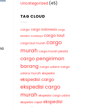
Uncategorized
(45)
TAG CLOUD
cargo indonesia
cargo
cargo
cargo laut
kendari surabaya
cargo
cargo laut murah
na
murah
cargo murah jakarta
cargo pengiriman
barang
cargo udara
cargo
udara murah
ekspedisi
ekspedisi cargo
ekspedisi cargo
murah
ekspedisi cargo udara
ekspedisi
ekspedisi cepat