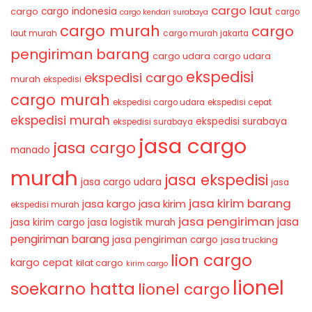
cargo laut
cargo indonesia
cargo
cargo
cargo kendari surabaya
cargo murah
cargo
laut murah
cargo murah jakarta
pengiriman barang
cargo udara
cargo udara
ekspedisi
ekspedisi cargo
murah
ekspedisi
cargo murah
ekspedisi cargo udara
ekspedisi cepat
ekspedisi murah
ekspedisi surabaya
ekspedisi surabaya
jasa cargo
jasa cargo
manado
murah
jasa ekspedisi
jasa cargo udara
jasa
jasa kirim barang
jasa kirim
jasa kargo
ekspedisi murah
jasa pengiriman
jasa
jasa kirim cargo
jasa logistik murah
pengiriman barang
jasa pengiriman cargo
jasa trucking
lion cargo
kargo cepat
kilat cargo
kirim cargo
lionel
soekarno hatta
lionel cargo