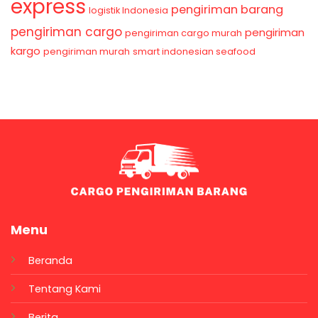
express
pengiriman barang
logistik Indonesia
pengiriman cargo
pengiriman
pengiriman cargo murah
kargo
pengiriman murah
smart indonesian seafood
Menu
Beranda
Tentang Kami
Berita