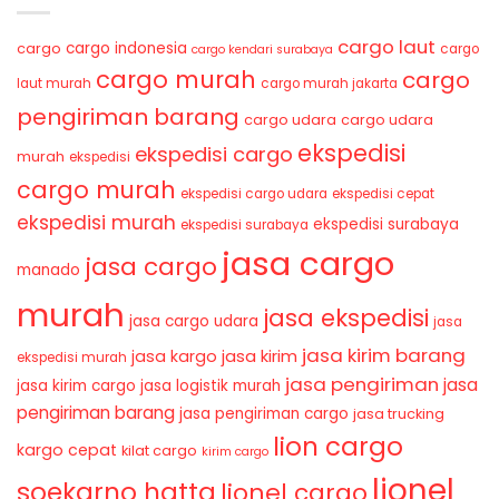
cargo laut
cargo indonesia
cargo
cargo
cargo kendari surabaya
cargo murah
cargo
laut murah
cargo murah jakarta
pengiriman barang
cargo udara
cargo udara
ekspedisi
ekspedisi cargo
murah
ekspedisi
cargo murah
ekspedisi cargo udara
ekspedisi cepat
ekspedisi murah
ekspedisi surabaya
ekspedisi surabaya
jasa cargo
jasa cargo
manado
murah
jasa ekspedisi
jasa cargo udara
jasa
jasa kirim barang
jasa kirim
jasa kargo
ekspedisi murah
jasa pengiriman
jasa
jasa kirim cargo
jasa logistik murah
pengiriman barang
jasa pengiriman cargo
jasa trucking
lion cargo
kargo cepat
kilat cargo
kirim cargo
lionel
soekarno hatta
lionel cargo