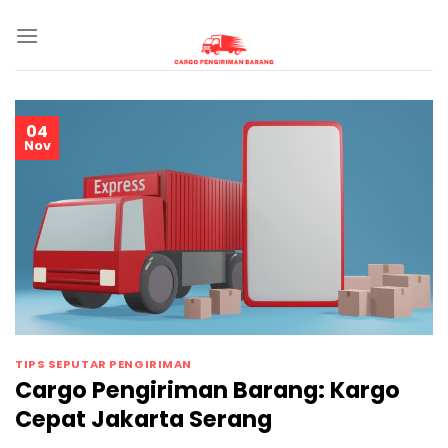
Skip
to
content
04
Nov
TIPS SEPUTAR PENGIRIMAN
Cargo Pengiriman Barang: Kargo
Cepat Jakarta Serang