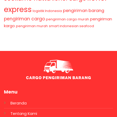
express
pengiriman barang
logistik Indonesia
pengiriman cargo
pengiriman
pengiriman cargo murah
kargo
pengiriman murah
smart indonesian seafood
Menu
Beranda
Tentang Kami