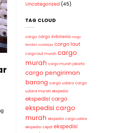
Uncategorized
(45)
TAG CLOUD
cargo indonesia
cargo
cargo
cargo laut
kendari surabaya
cargo
cargo laut murah
murah
cargo murah jakarta
ar
cargo pengiriman
barang
cargo udara
cargo
udara murah
ekspedisi
ekspedisi cargo
ekspedisi cargo
ng
murah
ekspedisi cargo udara
ekspedisi
ekspedisi cepat