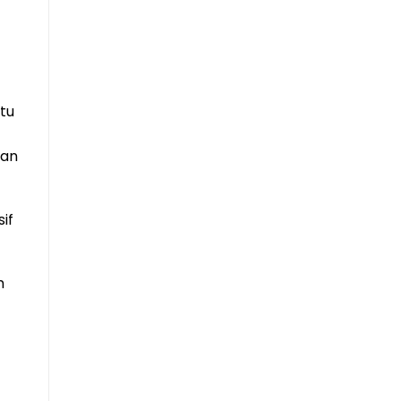
tu
man
if
m
o