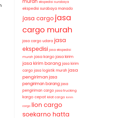
murah
ekspedisi surabaya
n
ekspedisi surabaya manado
jasa
jasa cargo
cargo murah
jasa
jasa cargo udara
ekspedisi
jasa ekspedisi
jasa kirim
jasa kargo
murah
jasa kirim barang
jasa kirim
jasa
cargo
jasa logistik murah
pengiriman
jasa
pengiriman barang
jasa
pengiriman cargo
jasa trucking
kargo cepat
kilat cargo
kirim
lion cargo
cargo
soekarno hatta