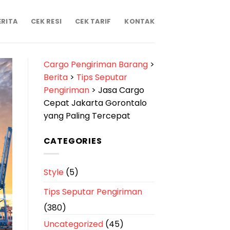
ERITA
CEK RESI
CEK TARIF
KONTAK
Cargo Pengiriman Barang
>
Berita
>
Tips Seputar
Pengiriman
>
Jasa Cargo
Cepat Jakarta Gorontalo
yang Paling Tercepat
CATEGORIES
Style
(5)
Tips Seputar Pengiriman
(380)
Uncategorized
(45)