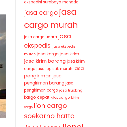
ekspedisi surabaya manado
jasa
jasa cargo
cargo murah
jasa
jasa cargo udara
ekspedisi
jasa ekspedisi
jasa kirim
jasa kargo
murah
jasa kirim barang
jasa kirim
jasa
cargo
jasa logistik murah
pengiriman
jasa
pengiriman barang
jasa
pengiriman cargo
jasa trucking
kargo cepat
kilat cargo
kirim
lion cargo
cargo
soekarno hatta