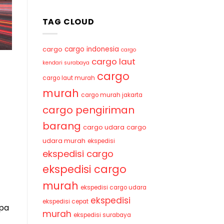
TAG CLOUD
cargo indonesia
cargo
cargo
cargo laut
kendari surabaya
cargo
cargo laut murah
murah
cargo murah jakarta
cargo pengiriman
barang
cargo udara
cargo
udara murah
ekspedisi
ekspedisi cargo
ekspedisi cargo
murah
ekspedisi cargo udara
ekspedisi
ekspedisi cepat
apa
murah
ekspedisi surabaya