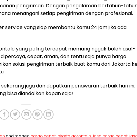
anan pengiriman. Dengan pengalaman bertahun-tahun
aimana menangani setiap pengiriman dengan profesional.
mer service yang siap membantu kamu 24 jam jika ada
rontalo yang paling tercepat memang nggak boleh asal-
 dipercaya, cepat, aman, dan tentu saja punya harga
kan solusi pengiriman terbaik buat kamu dari Jakarta k
u.
ekarang juga dan dapatkan penawaran terbaik hari ini.
ang bisa diandalkan kapan saja!
man
and tagged
cargo cepat jakarta gorontalo
,
jasa cargo cepat
,
jas