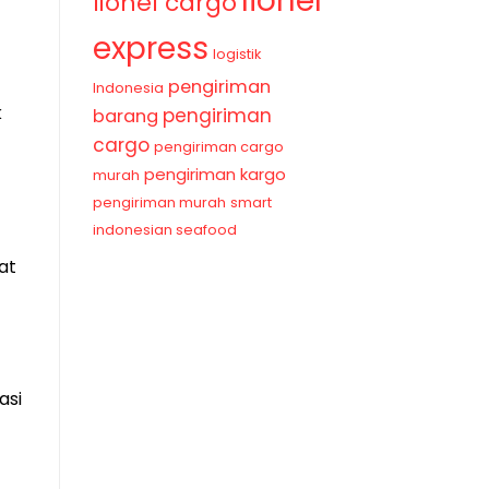
lionel
lionel cargo
express
logistik
pengiriman
Indonesia
k
pengiriman
barang
cargo
pengiriman cargo
pengiriman kargo
murah
pengiriman murah
smart
indonesian seafood
at
asi