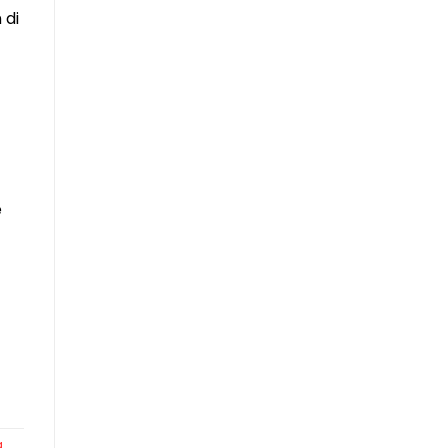
 di
e
a